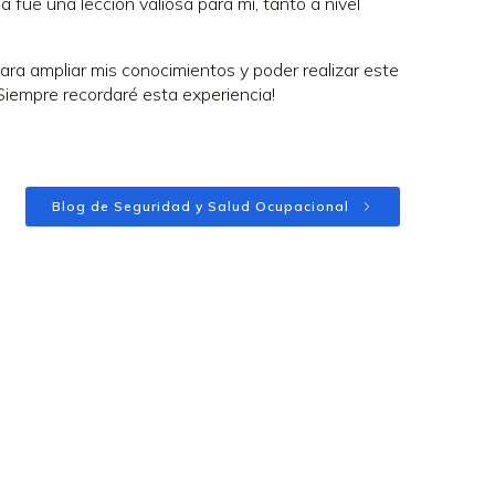
ía fue una lección valiosa para mí, tanto a nivel
ra ampliar mis conocimientos y poder realizar este
Siempre recordaré esta experiencia!
Blog de Seguridad y Salud Ocupacional