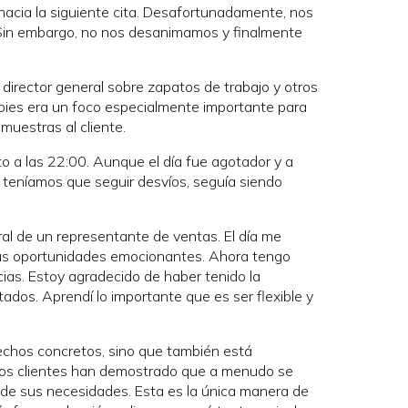
 hacia la siguiente cita. Desafortunadamente, nos
 Sin embargo, no nos desanimamos y finalmente
l director general sobre zapatos de trabajo y otros
 pies era un foco especialmente importante para
muestras al cliente.
to a las 22:00. Aunque el día fue agotador y a
eníamos que seguir desvíos, seguía siendo
ral de un representante de ventas. El día me
has oportunidades emocionantes. Ahora tengo
cias. Estoy agradecido de haber tenido la
ados. Aprendí lo importante que es ser flexible y
echos concretos, sino que también está
n los clientes han demostrado que a menudo se
de sus necesidades. Esta es la única manera de