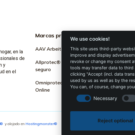
Marcas profesionales
Informac
We use cookies!
profesion
AAV Arbeitsschutz GmbH
This site uses third-party websi
hogar, en la
improve and display advertisemen
Marketing
esionales de
revoke or change my consent at 
Allprotec® Solo trabaja
n y
tools may transfer data to third
seguro
Términos y
ud en el
clicking "Accept (incl. data tra
used by us as well as by the re
Omniprotect – Tienda
Privacidad
You can, of course, change your
Online
Impresión
Necessary
Reject optional
4®
y alojado en
Hostingmonster®