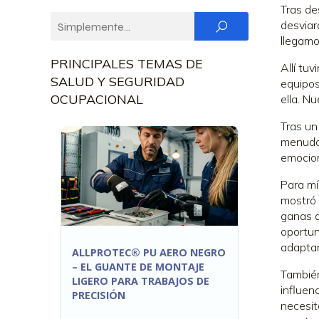
Tras de
desviar
llegamos
PRINCIPALES TEMAS DE
Allí tu
SALUD Y SEGURIDAD
equipos
OCUPACIONAL
ella. N
Tras un
menudo 
emocion
Para mí
mostró 
ganas d
oportun
adaptar
ALLPROTEC® PU AERO NEGRO
– EL GUANTE DE MONTAJE
También
LIGERO PARA TRABAJOS DE
influen
PRECISIÓN
necesit