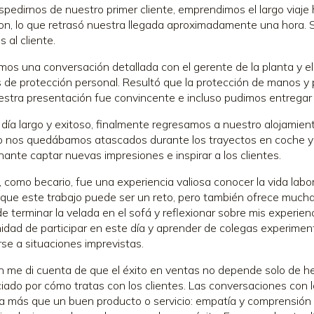
spedirnos de nuestro primer cliente, emprendimos el largo viaje
on, lo que retrasó nuestra llegada aproximadamente una hora.
 al cliente.
vimos una conversación detallada con el gerente de la planta y e
 de protección personal. Resultó que la protección de manos y
uestra presentación fue convincente e incluso pudimos entregar 
 día largo y exitoso, finalmente regresamos a nuestro alojamien
nos quedábamos atascados durante los trayectos en coche y t
ante captar nuevas impresiones e inspirar a los clientes.
, como becario, fue una experiencia valiosa conocer la vida labo
que este trabajo puede ser un reto, pero también ofrece muc
e terminar la velada en el sofá y reflexionar sobre mis experien
idad de participar en este día y aprender de colegas experiment
se a situaciones imprevistas.
 me di cuenta de que el éxito en ventas no depende solo de h
ciado por cómo tratas con los clientes. Las conversaciones co
a más que un buen producto o servicio: empatía y comprensión 