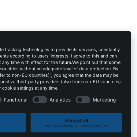
ión
Contacto
al
info@die-
te tracking technologies to provide its services, constantly
ts according to users' interests. I agree to this and can
schutzprofis.de
any time with effect for the future.We point out that some
 countries without an adequate level of data protection. By
+49 (511) 679997-97
 condiciones
nsfer to non-EU countries)", you agree that the data may be
spective third-party providers (also from non-EU countries).
Wohlenbergstraße 6
 cookie settings at any time.
30179 Hannover
Alemania
Functional
Analytics
Marketing
Accept all
incl. data transfer to non-EU countries
Política de cookies
Política de privacidad