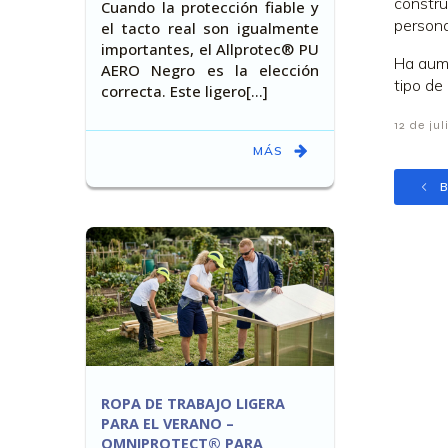
constru
Cuando la protección fiable y
persona
el tacto real son igualmente
importantes, el Allprotec® PU
Ha aume
AERO Negro es la elección
tipo de
correcta. Este ligero[…]
12 de jul
MÁS
B
ROPA DE TRABAJO LIGERA
PARA EL VERANO –
OMNIPROTECT® PARA