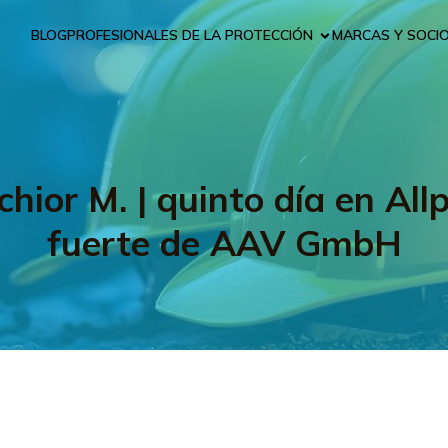
BLOG
PROFESIONALES DE LA PROTECCIÓN
MARCAS Y SOCI
chior M. | quinto día en All
fuerte de AAV GmbH