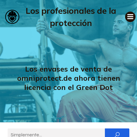
Los profesionales de la
protección
Los envases de venta de
omniprotect.de ahora tienen
licencia con el Green Dot