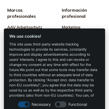
Marcas
Información
profesionales
profesional
AAV Arbeitsschutz
Marketing
GmbH
We use cookies!
Términos y
Allprotec® Solo
condiciones
This site uses third-party website tracking
trabaja seguro
technologies to provide its services, constantly
Privacidad
improve and display advertisements according to
users' interests. I agree to this and can revoke or
Omniprotect –
Impresión
change my consent at any time with effect for the
Tienda Online
future.We point out that some tools may transfer data
to third countries without an adequate level of data
Contacto
protection. By clicking "Accept (incl. data transfer to
non-EU countries)", you agree that the data may be
info@die-schutzprofis.de
used by us as well as by the respective third-party
providers (also from non-EU countries). You can, of
+49 (511) 679997-97
course, change your cookie settings at any time.
Necessary
Functional